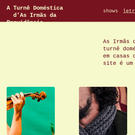
A Turnê Doméstica
shows
letr
d’As Irmãs da
Providência
As Irmãs 
turnê dom
em casas 
site é um