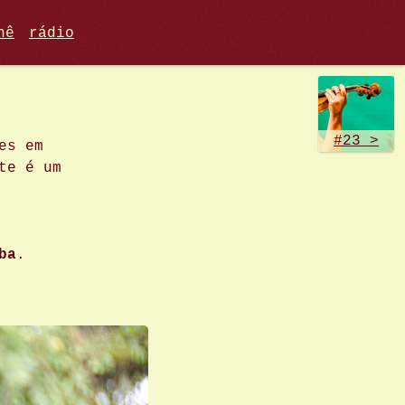
nê
rádio
#23 >
es em
te é um
ba
.