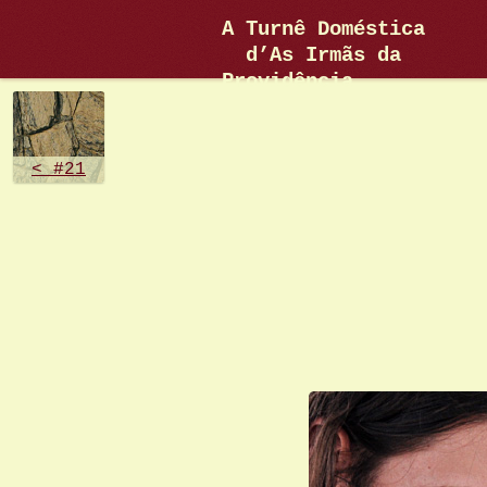
A Turnê Doméstica
d’As Irmãs da
Providência
< #21